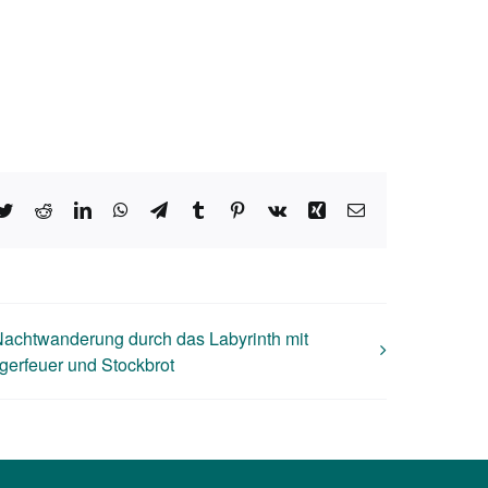
ebook
Twitter
Reddit
LinkedIn
WhatsApp
Telegram
Tumblr
Pinterest
Vk
Xing
E-
Mail
achtwanderung durch das Labyrinth mit
gerfeuer und Stockbrot