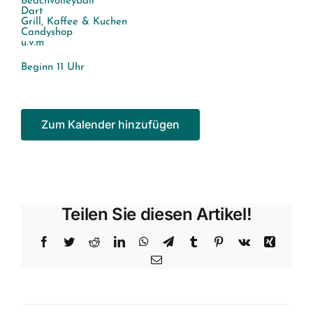
Beachvolleyball
Dart
Grill, Kaffee & Kuchen
Candyshop
u.v.m
Beginn 11 Uhr
Zum Kalender hinzufügen
Teilen Sie diesen Artikel!
Facebook
Twitter
Reddit
LinkedIn
WhatsApp
Telegram
Tumblr
Pinterest
Vk
Xing
E-
Mail