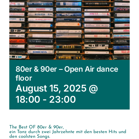
80er & 90er – Open Air dance
floor
August 15, 2025 @
18:00
-
23:00
The Best OF 80er & 90er,
ein Tanz durch zwei Jahrzehnte mit den besten Hits und
den coolsten Songs.