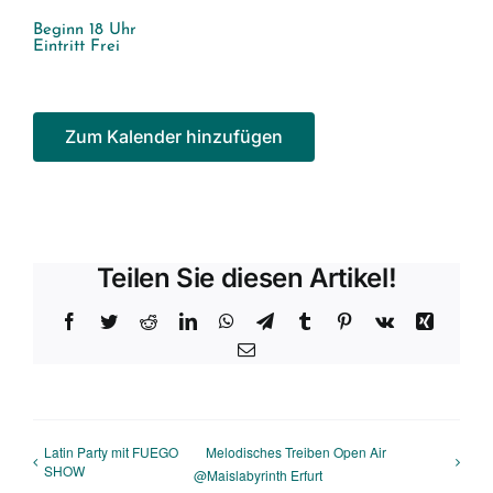
Beginn 18 Uhr
Eintritt Frei
Zum Kalender hinzufügen
Teilen Sie diesen Artikel!
Facebook
Twitter
Reddit
LinkedIn
WhatsApp
Telegram
Tumblr
Pinterest
Vk
Xing
E-
Mail
Latin Party mit FUEGO
Melodisches Treiben Open Air
SHOW
@Maislabyrinth Erfurt