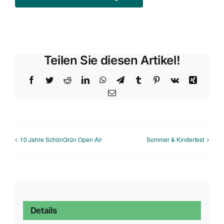
Teilen Sie diesen Artikel!
Facebook
Twitter
Reddit
LinkedIn
WhatsApp
Telegram
Tumblr
Pinterest
Vk
Xing
E-
Mail
10 Jahre SchönGrün Open Air
Sommer & Kinderfest
Details