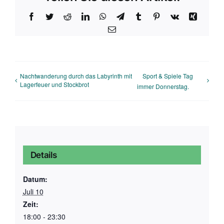
Facebook
Twitter
Reddit
LinkedIn
WhatsApp
Telegram
Tumblr
Pinterest
Vk
Xing
E-
Mail
Nachtwanderung durch das Labyrinth mit
Sport & Spiele Tag
Lagerfeuer und Stockbrot
immer Donnerstag.
Details
Datum:
Juli 10
Zeit:
18:00 - 23:30