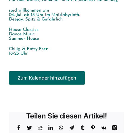
Für alle Tänzer, Genießer und Freunde der Stimmung,
seid willkommen am
04. Juli ab 18 Uhr im Maislabyrinth.
Deejay: Spitz & Gefährlich
House Classics
Dance Music
Summer House
Chilig & Entry Free
18-23 Uhr
Zum Kalender hinzufügen
Teilen Sie diesen Artikel!
Facebook
Twitter
Reddit
LinkedIn
WhatsApp
Telegram
Tumblr
Pinterest
Vk
Xing