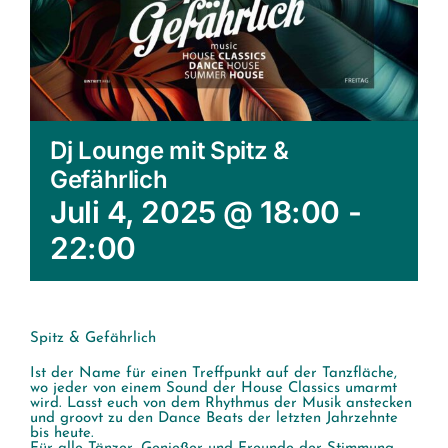
Dj Lounge mit Spitz &
Gefährlich
Juli 4, 2025 @ 18:00
-
22:00
Spitz & Gefährlich
Ist der Name für einen Treffpunkt auf der Tanzfläche,
wo jeder von einem Sound der House Classics umarmt
wird. Lasst euch von dem Rhythmus der Musik anstecken
und groovt zu den Dance Beats der letzten Jahrzehnte
bis heute.