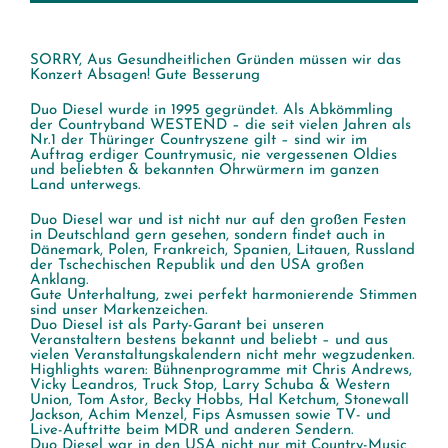
SORRY, Aus Gesundheitlichen Gründen müssen wir das
Konzert Absagen! Gute Besserung
Duo Diesel wurde in 1995 gegründet. Als Abkömmling
der Countryband WESTEND – die seit vielen Jahren als
Nr.1 der Thüringer Countryszene gilt – sind wir im
Auftrag erdiger Countrymusic, nie vergessenen Oldies
und beliebten & bekannten Ohrwürmern im ganzen
Land unterwegs.
Duo Diesel war und ist nicht nur auf den großen Festen
in Deutschland gern gesehen, sondern findet auch in
Dänemark, Polen, Frankreich, Spanien, Litauen, Russland
der Tschechischen Republik und den USA großen
Anklang.
Gute Unterhaltung, zwei perfekt harmonierende Stimmen
sind unser Markenzeichen.
Duo Diesel ist als Party-Garant bei unseren
Veranstaltern bestens bekannt und beliebt – und aus
vielen Veranstaltungskalendern nicht mehr wegzudenken.
Highlights waren: Bühnenprogramme mit Chris Andrews,
Vicky Leandros, Truck Stop, Larry Schuba & Western
Union, Tom Astor, Becky Hobbs, Hal Ketchum, Stonewall
Jackson, Achim Menzel, Fips Asmussen sowie TV- und
Live-Auftritte beim MDR und anderen Sendern.
Duo Diesel war in den USA nicht nur mit Country-Music