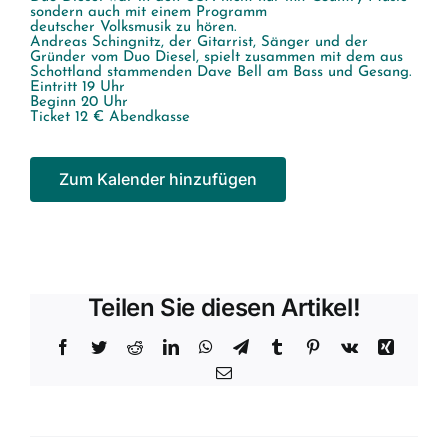
sondern auch mit einem Programm
deutscher Volksmusik zu hören.
Andreas Schingnitz, der Gitarrist, Sänger und der
Gründer vom Duo Diesel, spielt zusammen mit dem aus
Schottland stammenden Dave Bell am Bass und Gesang.
Eintritt 19 Uhr
Beginn 20 Uhr
Ticket 12 € Abendkasse
Zum Kalender hinzufügen
Teilen Sie diesen Artikel!
Facebook
Twitter
Reddit
LinkedIn
WhatsApp
Telegram
Tumblr
Pinterest
Vk
Xing
E-
Mail