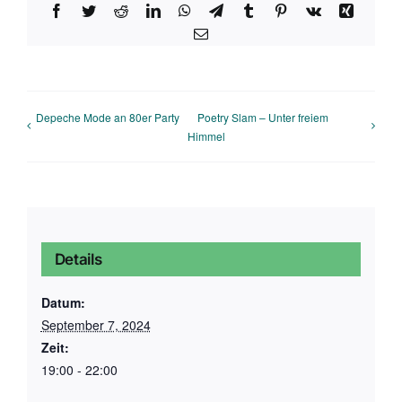
Facebook
Twitter
Reddit
LinkedIn
WhatsApp
Telegram
Tumblr
Pinterest
Vk
Xing
E-
Mail
Depeche Mode an 80er Party
Poetry Slam – Unter freiem
Himmel
Details
Datum:
September 7, 2024
Zeit:
19:00 - 22:00