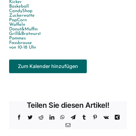
Kicker
Baskeball
CandyShop
Zuckerwatte
PopCorn
Waffeln
Donut&Muffin
Grill&Bratwurst
Pommes
Fassbrause
von 10-18 Uhr
Zum Kalender hinzufügen
Teilen Sie diesen Artikel!
Facebook
Twitter
Reddit
LinkedIn
WhatsApp
Telegram
Tumblr
Pinterest
Vk
Xing
E-
Mail