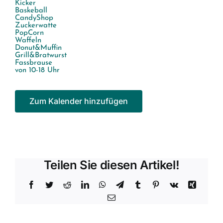
Kicker
Baskeball
CandyShop
Zuckerwatte
PopCorn
Waffeln
Donut&Muffin
Grill&Bratwurst
Fassbrause
von 10-18 Uhr
Zum Kalender hinzufügen
Teilen Sie diesen Artikel!
Facebook
Twitter
Reddit
LinkedIn
WhatsApp
Telegram
Tumblr
Pinterest
Vk
Xing
E-
Mail