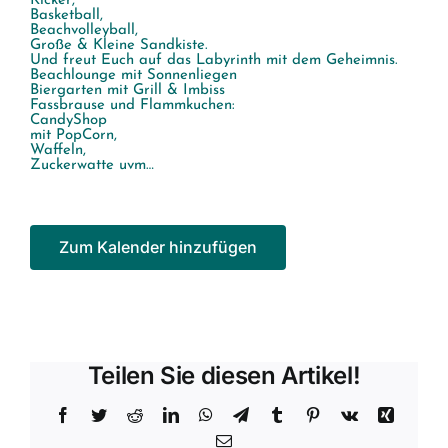
Kicker,
Basketball,
Beachvolleyball,
Große & Kleine Sandkiste.
Und freut Euch auf das Labyrinth mit dem Geheimnis.
Beachlounge mit Sonnenliegen
Biergarten mit Grill & Imbiss
Fassbrause und Flammkuchen:
CandyShop
mit PopCorn,
Waffeln,
Zuckerwatte uvm…
Zum Kalender hinzufügen
Teilen Sie diesen Artikel!
Facebook
Twitter
Reddit
LinkedIn
WhatsApp
Telegram
Tumblr
Pinterest
Vk
Xing
E-