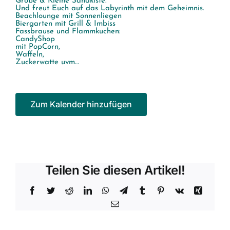
Große & Kleine Sandkiste.
Und freut Euch auf das Labyrinth mit dem Geheimnis.
Beachlounge mit Sonnenliegen
Biergarten mit Grill & Imbiss
Fassbrause und Flammkuchen:
CandyShop
mit PopCorn,
Waffeln,
Zuckerwatte uvm…
Zum Kalender hinzufügen
Teilen Sie diesen Artikel!
Facebook
Twitter
Reddit
LinkedIn
WhatsApp
Telegram
Tumblr
Pinterest
Vk
Xing
E-
Mail