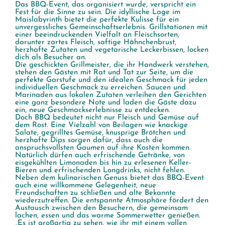
Das BBQ-Event, das organisiert wurde, verspricht ein
Fest für die Sinne zu sein. Die idyllische Lage im
Maislabyrinth bietet die perfekte Kulisse für ein
unvergessliches Gemeinschaftserlebnis. Grillstationen mit
einer beeindruckenden Vielfalt an Fleischsorten,
darunter zartes Fleisch, saftige Hähnchenbrust,
herzhafte Zutaten und vegetarische Leckerbissen, locken
dich als Besucher an.
Die geschickten Grillmeister, die ihr Handwerk verstehen,
stehen den Gästen mit Rat und Tat zur Seite, um die
perfekte Garstufe und den idealen Geschmack für jeden
individuellen Geschmack zu erreichen. Saucen und
Marinaden aus lokalen Zutaten verleihen den Gerichten
eine ganz besondere Note und laden die Gäste dazu
ein, neue Geschmackserlebnisse zu entdecken.
Doch BBQ bedeutet nicht nur Fleisch und Gemüse auf
dem Rost. Eine Vielzahl von Beilagen wie knackige
Salate, gegrilltes Gemüse, knusprige Brötchen und
herzhafte Dips sorgen dafür, dass auch die
anspruchsvollsten Gaumen auf ihre Kosten kommen.
Natürlich dürfen auch erfrischende Getränke, von
eisgekühlten Limonaden bis hin zu erlesenen Keller-
Bieren und erfrischenden Longdrinks, nicht fehlen.
Neben dem kulinarischen Genuss bietet das BBQ-Event
auch eine willkommene Gelegenheit, neue
Freundschaften zu schließen und alte Bekannte
wiederzutreffen. Die entspannte Atmosphäre fördert den
Austausch zwischen den Besuchern, die gemeinsam
lachen, essen und das warme Sommerwetter genießen.
„Es ist großartig zu sehen, wie ihr mit einem vollen