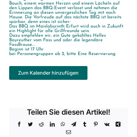
Bauch, einem warmen Herzen und einem Lächeln auf
den Lippen das BBQ-Event verlasst und nehmen die
Erinnerung an diesen unvergesslichen Tag mit nach
Hause. Die Vorfreude auf das nächste BBQ ist bereits
spürbar, denn eines ist sicher:
Das BBQ im Maislabyrinth Erfurt wird auch in Zukunft
ein Highlight für alle Grillfreunde sein.
Dazu empfehlen wir, ein Gute gekühltes Helles
Bayreuther vom Fass und oder die legendäre
FassBrause…
Beginn ist 17 Uhr
bei Personengruppen ab 2, bitte Eine Reservierung:
Zum Kalender hinzufügen
Teilen Sie diesen Artikel!
Facebook
Twitter
Reddit
LinkedIn
WhatsApp
Telegram
Tumblr
Pinterest
Vk
Xing
E-
Mail