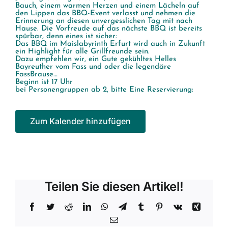
Bauch, einem warmen Herzen und einem Lächeln auf
den Lippen das BBQ-Event verlasst und nehmen die
Erinnerung an diesen unvergesslichen Tag mit nach
Hause. Die Vorfreude auf das nächste BBQ ist bereits
spürbar, denn eines ist sicher:
Das BBQ im Maislabyrinth Erfurt wird auch in Zukunft
ein Highlight für alle Grillfreunde sein.
Dazu empfehlen wir, ein Gute gekühltes Helles
Bayreuther vom Fass und oder die legendäre
FassBrause…
Beginn ist 17 Uhr
bei Personengruppen ab 2, bitte Eine Reservierung:
Zum Kalender hinzufügen
Teilen Sie diesen Artikel!
Facebook
Twitter
Reddit
LinkedIn
WhatsApp
Telegram
Tumblr
Pinterest
Vk
Xing
E-
Mail