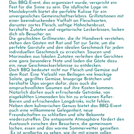
Das BBQ-Event, das organisiert wurde, verspricht ein
Fest für die Sinne zu sein. Die idyllische Lage im
Maislabyrinth bietet die perfekte Kulisse für ein
unvergessliches Gemeinschaftserlebnis. Grillstationen mit
einer beeindruckenden Vielfalt an Fleischsorten,
darunter zartes Fleisch, saftige Hähnchenbrust,
herzhafte Zutaten und vegetarische Leckerbissen, locken
dich als Besucher an.
Die geschickten Grillmeister, die ihr Handwerk verstehen,
stehen den Gästen mit Rat und Tat zur Seite, um die
perfekte Garstufe und den idealen Geschmack für jeden
individuellen Geschmack zu erreichen. Saucen und
Marinaden aus lokalen Zutaten verleihen den Gerichten
eine ganz besondere Note und laden die Gäste dazu
ein, neue Geschmackserlebnisse zu entdecken.
Doch BBQ bedeutet nicht nur Fleisch und Gemüse auf
dem Rost. Eine Vielzahl von Beilagen wie knackige
Salate, gegrilltes Gemüse, knusprige Brötchen und
herzhafte Dips sorgen dafür, dass auch die
anspruchsvollsten Gaumen auf ihre Kosten kommen.
Natürlich dürfen auch erfrischende Getränke, von
eisgekühlten Limonaden bis hin zu erlesenen Keller-
Bieren und erfrischenden Longdrinks, nicht fehlen.
Neben dem kulinarischen Genuss bietet das BBQ-Event
auch eine willkommene Gelegenheit, neue
Freundschaften zu schließen und alte Bekannte
wiederzutreffen. Die entspannte Atmosphäre fördert den
Austausch zwischen den Besuchern, die gemeinsam
lachen, essen und das warme Sommerwetter genießen.
„Es ist großartig zu sehen, wie ihr mit einem vollen