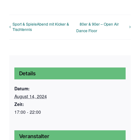
Sport & SpieleAbend mit Kicker &
80er & 90er – Open Air
Tischtennis
Dance Floor
Details
Datum:
August 14, 2024
Zeit:
17:00 - 22:00
Veranstalter