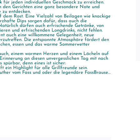
 für jeden individuellen Geschmack zu erreichen.
n den Gerichten eine ganz besondere Note und
 zu entdecken.
 dem Rost. Eine Vielzahl von Beilagen wie knackige
erzhafte Dips sorgen dafür, dass auch die
atürlich dürfen auch erfrischende Getränke, von
ieren und erfrischenden Longdrinks, nicht fehlen.
nt auch eine willkommene Gelegenheit, neue
erzutreffen. Die entspannte Atmosphäre fördert den
achen, essen und das warme Sommerwetter
n Bauch, einem warmen Herzen und einem Lächeln auf
rinnerung an diesen unvergesslichen Tag mit nach
spürbar, denn eines ist sicher:
 ein Highlight für alle Grillfreunde sein.
euther vom Fass und oder die legendäre FassBrause…