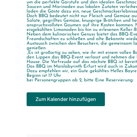
um die perfekte Garstufe und den idealen Geschmack
Saucen und Marinaden aus lokalen Zutaten verleihe
laden die Gäste dazu ein, neue Geschmackserlebnisse
Doch BBQ bedeutet nicht nur Fleisch und Gemüse auf
Salate, gegrilltes Gemüse, knusprige Brötchen und h
anspruchsvollsten Gaumen auf ihre Kosten kommen. N
eisgekühlten Limonaden bis hin zu erlesenen Keller-B
Neben dem kulinarischen Genuss bietet das BBQ-Eve
Freundschaften zu schließen und alte Bekannte wied
Austausch zwischen den Besuchern, die gemeinsam l
genießen.
„Es ist großartig zu sehen, wie ihr mit einem volle
den Lippen das BBQ-Event verlasst und nehmen die E
Hause. Die Vorfreude auf das nächste BBQ ist bereits 
Das BBQ im Maislabyrinth Erfurt wird auch in Zukunft
Dazu empfehlen wir, ein Gute gekühltes Helles Bayr
Beginn ist 17 Uhr
bei Personengruppen ab 2, bitte Eine Reservierung:
Zum Kalender hinzufügen