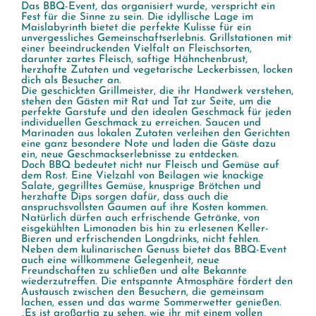
Das BBQ-Event, das organisiert wurde, verspricht ein
Fest für die Sinne zu sein. Die idyllische Lage im
Maislabyrinth bietet die perfekte Kulisse für ein
unvergessliches Gemeinschaftserlebnis. Grillstationen mit
einer beeindruckenden Vielfalt an Fleischsorten,
darunter zartes Fleisch, saftige Hähnchenbrust,
herzhafte Zutaten und vegetarische Leckerbissen, locken
dich als Besucher an.
Die geschickten Grillmeister, die ihr Handwerk verstehen,
stehen den Gästen mit Rat und Tat zur Seite, um die
perfekte Garstufe und den idealen Geschmack für jeden
individuellen Geschmack zu erreichen. Saucen und
Marinaden aus lokalen Zutaten verleihen den Gerichten
eine ganz besondere Note und laden die Gäste dazu
ein, neue Geschmackserlebnisse zu entdecken.
Doch BBQ bedeutet nicht nur Fleisch und Gemüse auf
dem Rost. Eine Vielzahl von Beilagen wie knackige
Salate, gegrilltes Gemüse, knusprige Brötchen und
herzhafte Dips sorgen dafür, dass auch die
anspruchsvollsten Gaumen auf ihre Kosten kommen.
Natürlich dürfen auch erfrischende Getränke, von
eisgekühlten Limonaden bis hin zu erlesenen Keller-
Bieren und erfrischenden Longdrinks, nicht fehlen.
Neben dem kulinarischen Genuss bietet das BBQ-Event
auch eine willkommene Gelegenheit, neue
Freundschaften zu schließen und alte Bekannte
wiederzutreffen. Die entspannte Atmosphäre fördert den
Austausch zwischen den Besuchern, die gemeinsam
lachen, essen und das warme Sommerwetter genießen.
„Es ist großartig zu sehen, wie ihr mit einem vollen