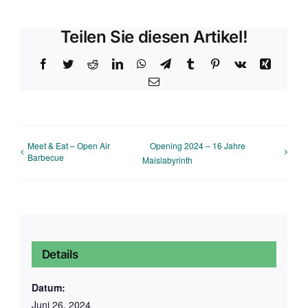
Teilen Sie diesen Artikel!
Facebook
Twitter
Reddit
LinkedIn
WhatsApp
Telegram
Tumblr
Pinterest
Vk
Xing
E-
Mail
Meet & Eat – Open Air
Opening 2024 – 16 Jahre
Barbecue
Maislabyrinth
Details
Datum:
Juni 26, 2024