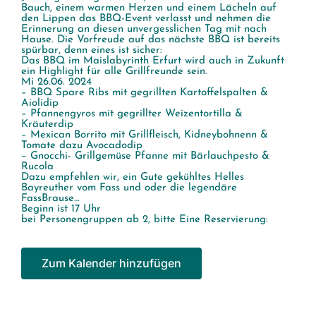
Bauch, einem warmen Herzen und einem Lächeln auf
den Lippen das BBQ-Event verlasst und nehmen die
Erinnerung an diesen unvergesslichen Tag mit nach
Hause. Die Vorfreude auf das nächste BBQ ist bereits
spürbar, denn eines ist sicher:
Das BBQ im Maislabyrinth Erfurt wird auch in Zukunft
ein Highlight für alle Grillfreunde sein.
Mi 26.06. 2024
– BBQ Spare Ribs mit gegrillten Kartoffelspalten &
Aiolidip
– Pfannengyros mit gegrillter Weizentortilla &
Kräuterdip
– Mexican Borrito mit Grillfleisch, Kidneybohnenn &
Tomate dazu Avocadodip
– Gnocchi- Grillgemüse Pfanne mit Bärlauchpesto &
Rucola
Dazu empfehlen wir, ein Gute gekühltes Helles
Bayreuther vom Fass und oder die legendäre
FassBrause…
Beginn ist 17 Uhr
bei Personengruppen ab 2, bitte Eine Reservierung:
Zum Kalender hinzufügen