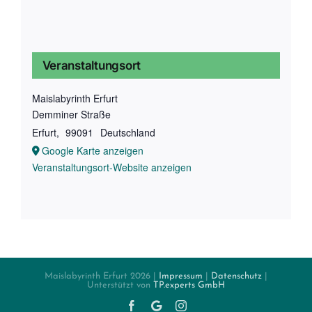
Veranstaltungsort
Maislabyrinth Erfurt
Demminer Straße
Erfurt
,
99091
Deutschland
Google Karte anzeigen
Veranstaltungsort-Website anzeigen
Maislabyrinth Erfurt
2026 |
Impressum
|
Datenschutz
|
Unterstützt von
TP.experts GmbH
Facebook
Twitter
Instagram