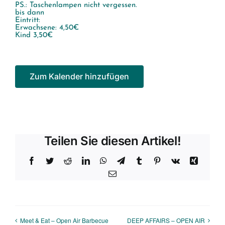
PS.: Taschenlampen nicht vergessen.
bis dann
Eintritt:
Erwachsene: 4,50€
Kind 3,50€
Zum Kalender hinzufügen
Teilen Sie diesen Artikel!
Facebook
Twitter
Reddit
LinkedIn
WhatsApp
Telegram
Tumblr
Pinterest
Vk
Xing
E-
Mail
Meet & Eat – Open Air Barbecue
DEEP AFFAIRS – OPEN AIR