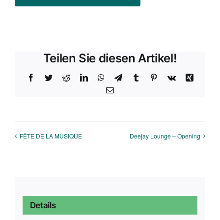
Teilen Sie diesen Artikel!
Facebook
Twitter
Reddit
LinkedIn
WhatsApp
Telegram
Tumblr
Pinterest
Vk
Xing
E-
Mail
FÊTE DE LA MUSIQUE
Deejay Lounge – Opening
Details