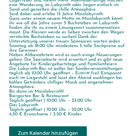
Lagerfeuer und vielem Mehr. Abenteuerlustige machen
eine Wanderung im Labyrinth oder liegen einfach im
Sand und genießen die chille Atmosphäre.
Seid dabei und erlebe 15 Jahre Maislabyrinth.
Ganz unter einem neuem Motto im Maislabyrinth könnt
ihr wie all die Jahre zuvor 5 Buchstaben im Labyrinth
finden, die ihr zu einem Lösungswort zusammensetzen
müsst. Die Kleinen werde es lieben zwischen den Wegen
versteckte Buchstaben zu suchen! Dank der
Unterstützung unserer treuen Sponsoren warten jeden
Sonntag ab 18:00 Uhr mindestens 5 tolle Sachpreise auf
ihre Gewinner.
Neben Altbewährtem wird es auch einige Neuerungen
geben: Die Speisekarte wird erweitert und es gibt neue
Angebote für Kindergeburtstage und Familienfeiern.
Die Labyrinth-Bar ist außer bei Sonderveranstaltungen
täglich ab 10:00 Uhr geöffnet – Eintritt frei! Entspannt
euch im Liegestuhl und lasst den Abend ausklingen bei
kühlen Getränken, chilliger Musik und angenehmer
Atmosphäre.
Bis dann im Maislabyrinth!
Biergarten Bar & Restaurant
Täglich geöffnet | 10:00 Uhr – 23:00 Uhr
Das Labyrinth
Täglich geöffnet | 10:00 Uhr – 22:00 Uhr
4,50 € Erwachsene / 3,50 € Kinder
Zum Kalender hinzufügen