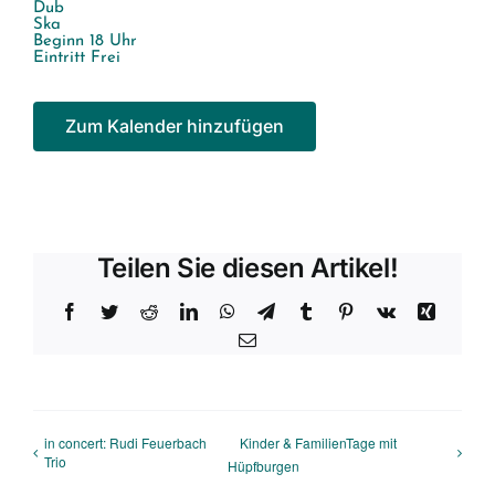
Dub
Ska
Beginn 18 Uhr
Eintritt Frei
Zum Kalender hinzufügen
Teilen Sie diesen Artikel!
Facebook
Twitter
Reddit
LinkedIn
WhatsApp
Telegram
Tumblr
Pinterest
Vk
Xing
E-
Mail
in concert: Rudi Feuerbach
Kinder & FamilienTage mit
Trio
Hüpfburgen