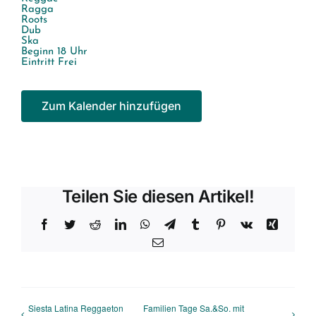
Ragga
Roots
Dub
Ska
Beginn 18 Uhr
Eintritt Frei
Zum Kalender hinzufügen
Teilen Sie diesen Artikel!
Facebook
Twitter
Reddit
LinkedIn
WhatsApp
Telegram
Tumblr
Pinterest
Vk
Xing
E-
Mail
Siesta Latina Reggaeton
Familien Tage Sa.&So. mit