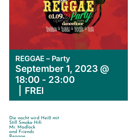
REGGAE – Party
September 1, 2023 @
18:00
-
23:00
|
FREI
Die nacht wird Heiß mit
Still Smoka Hifi
Mr. Madlock
and Friends
Reggae