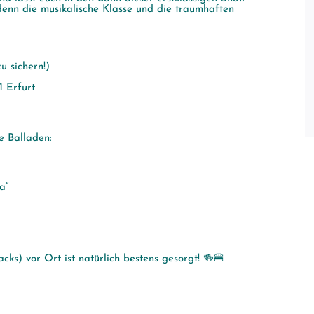
 denn die musikalische Klasse und die traumhaften
u sichern!)
1 Erfurt
e Balladen:
a“
cks) vor Ort ist natürlich bestens gesorgt! 🍻🍔