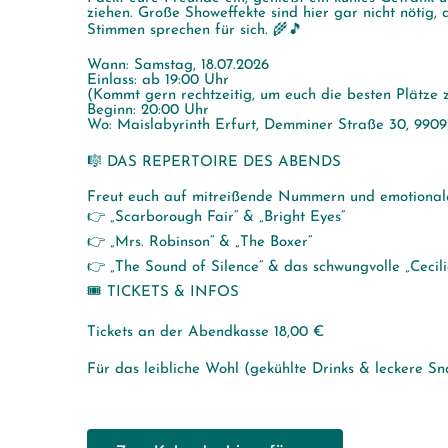
ziehen. Große Showeffekte sind hier gar nicht nötig,
Stimmen sprechen für sich. 🌾🎵
Wann: Samstag, 18.07.2026
Einlass: ab 19:00 Uhr
(Kommt gern rechtzeitig, um euch die besten Plätze z
Beginn: 20:00 Uhr
Wo: Maislabyrinth Erfurt, Demminer Straße 30, 9909
🎼 DAS REPERTOIRE DES ABENDS
Freut euch auf mitreißende Nummern und emotional
👉 „Scarborough Fair“ & „Bright Eyes“
👉 „Mrs. Robinson“ & „The Boxer“
👉 „The Sound of Silence“ & das schwungvolle „Cecili
🎟️ TICKETS & INFOS
Tickets an der Abendkasse 18,00 €
Für das leibliche Wohl (gekühlte Drinks & leckere Sna