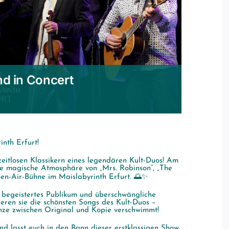
nd in Concert
nth Erfurt!
eitlosen Klassikern eines legendären Kult-Duos! Am
die magische Atmosphäre von „Mrs. Robinson“, „The
pen-Air-Bühne im Maislabyrinth Erfurt. 🌅✨
in begeistertes Publikum und überschwängliche
ieren sie die schönsten Songs des Kult-Duos –
nze zwischen Original und Kopie verschwimmt!
nd lasst euch in den Bann dieser erstklassigen Show