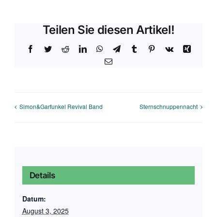
Teilen Sie diesen Artikel!
Facebook
Twitter
Reddit
LinkedIn
WhatsApp
Telegram
Tumblr
Pinterest
Vk
Xing
E-
Mail
Simon&Garfunkel Revival Band
Sternschnuppennacht
Details
Datum:
August 3, 2025