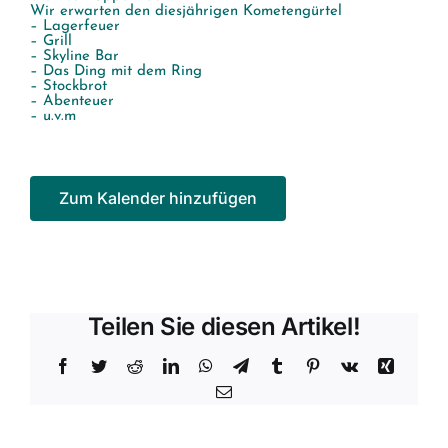
Wir erwarten den diesjährigen Kometengürtel
– Lagerfeuer
– Grill
– Skyline Bar
– Das Ding mit dem Ring
– Stockbrot
– Abenteuer
– u.v.m
Zum Kalender hinzufügen
Teilen Sie diesen Artikel!
Facebook
Twitter
Reddit
LinkedIn
WhatsApp
Telegram
Tumblr
Pinterest
Vk
Xing
E-
Mail