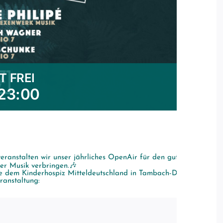
T FREI
23:00
ranstalten wir unser jährliches OpenAir für den guten Zweck. In
er Musik verbringen.🎶
lche dem Kinderhospiz Mitteldeutschland in Tambach-Dietharz zugu
anstaltung: