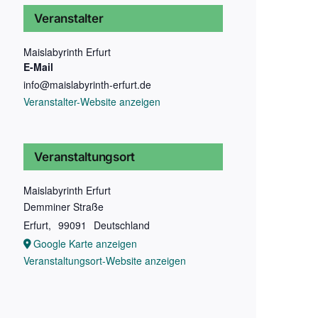
Veranstalter
Maislabyrinth Erfurt
E-Mail
info@maislabyrinth-erfurt.de
Veranstalter-Website anzeigen
Veranstaltungsort
Maislabyrinth Erfurt
Demminer Straße
Erfurt
,
99091
Deutschland
 schöner Atmosphäre wollen wir mit Euch einen
Google Karte anzeigen
te kommen.
Veranstaltungsort-Website anzeigen