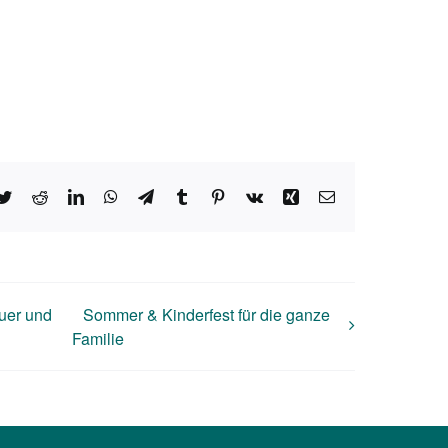
ebook
Twitter
Reddit
LinkedIn
WhatsApp
Telegram
Tumblr
Pinterest
Vk
Xing
E-
Mail
uer und
Sommer & Kinderfest für die ganze
Familie