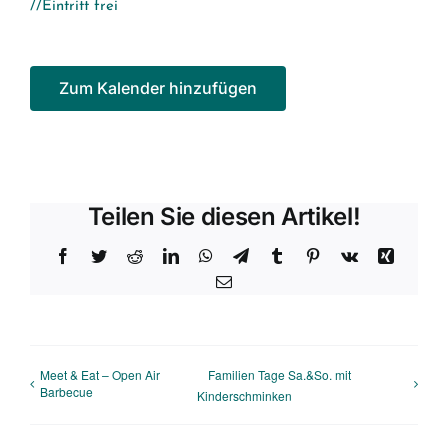
//Eintritt frei
Zum Kalender hinzufügen
Teilen Sie diesen Artikel!
Facebook
Twitter
Reddit
LinkedIn
WhatsApp
Telegram
Tumblr
Pinterest
Vk
Xing
E-
Mail
Meet & Eat – Open Air
Familien Tage Sa.&So. mit
Barbecue
Kinderschminken