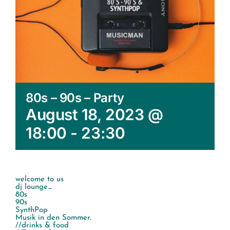
80s – 90s – Party
August 18, 2023 @
18:00
-
23:30
welcome to us
dj lounge_
80s
90s
SynthPop
Musik in den Sommer.
//drinks & food