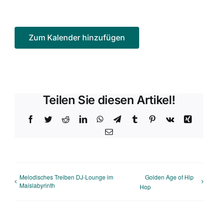
Zum Kalender hinzufügen
Teilen Sie diesen Artikel!
Facebook
Twitter
Reddit
LinkedIn
WhatsApp
Telegram
Tumblr
Pinterest
Vk
Xing
E-
Mail
Melodisches Treiben DJ-Lounge im
Golden Age of Hip
Maislabyrinth
Hop