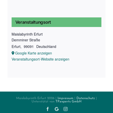
Veranstaltungsort
Maislabyrinth Erfurt
Demminer Straße
Erfurt
,
99091
Deutschland
Google Karte anzeigen
Veranstaltungsort-Website anzeigen
Maislabyrinth Erfurt
2026 |
Impressum
|
Datenschutz
|
Unterstützt von
TP.experts GmbH
Facebook
Twitter
Instagram