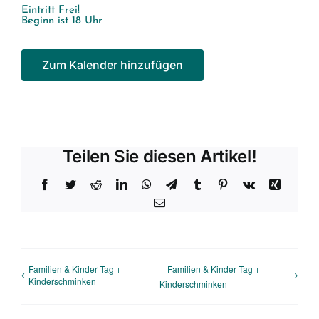
Eintritt Frei!
Beginn ist 18 Uhr
Zum Kalender hinzufügen
Teilen Sie diesen Artikel!
Facebook
Twitter
Reddit
LinkedIn
WhatsApp
Telegram
Tumblr
Pinterest
Vk
Xing
E-
Mail
Familien & Kinder Tag +
Familien & Kinder Tag +
Kinderschminken
Kinderschminken