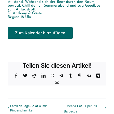
stillstand. Während sich der Beat durch den Raum
bewegt, Chill deinen Sommerabend und sag Goodbye
zum Alltagstrott.
Dj Anthony & Gäste
Beginn 18 Uhr
Zum Kalender hinzufügen
Teilen Sie diesen Artikel!
Facebook
Twitter
Reddit
LinkedIn
WhatsApp
Telegram
Tumblr
Pinterest
Vk
Xing
E-
Mail
Familien Tage Sa.&So. mit
Meet & Eat – Open Air
Kinderschminken
Barbecue