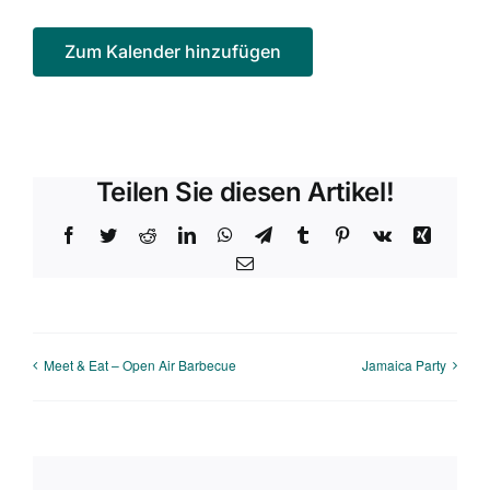
Zum Kalender hinzufügen
Teilen Sie diesen Artikel!
Facebook
Twitter
Reddit
LinkedIn
WhatsApp
Telegram
Tumblr
Pinterest
Vk
Xing
E-
Mail
Meet & Eat – Open Air Barbecue
Jamaica Party