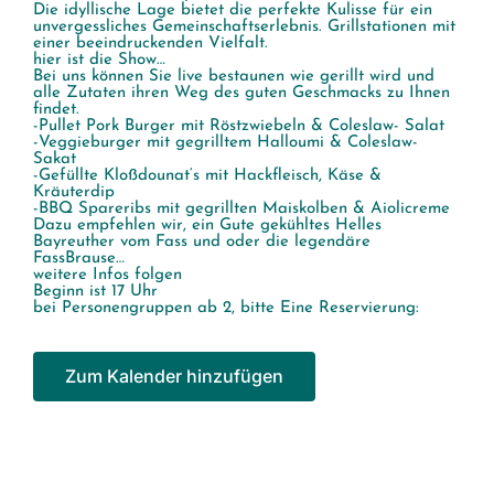
Die idyllische Lage bietet die perfekte Kulisse für ein
unvergessliches Gemeinschaftserlebnis. Grillstationen mit
einer beeindruckenden Vielfalt.
hier ist die Show…
Bei uns können Sie live bestaunen wie gerillt wird und
alle Zutaten ihren Weg des guten Geschmacks zu Ihnen
findet.
-Pullet Pork Burger mit Röstzwiebeln & Coleslaw- Salat
-Veggieburger mit gegrilltem Halloumi & Coleslaw-
Sakat
-Gefüllte Kloßdounat‘s mit Hackfleisch, Käse &
Kräuterdip
-BBQ Spareribs mit gegrillten Maiskolben & Aiolicreme
Dazu empfehlen wir, ein Gute gekühltes Helles
Bayreuther vom Fass und oder die legendäre
FassBrause…
weitere Infos folgen
Beginn ist 17 Uhr
bei Personengruppen ab 2, bitte Eine Reservierung:
Zum Kalender hinzufügen