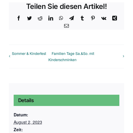
Teilen Sie diesen Artikel!
Facebook
Twitter
Reddit
LinkedIn
WhatsApp
Telegram
Tumblr
Pinterest
Vk
Xing
E-
Mail
Sommer & Kinderfest
Familien Tage Sa.&So. mit
Kinderschminken
Details
Datum:
August 2, 2023
Zeit: